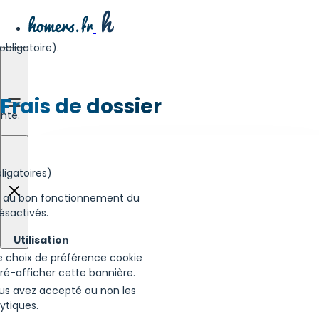
bligatoire).
Frais de dossier
nte.
ligatoires)
s au bon fonctionnement du
ésactivés.
Utilisation
e choix de préférence cookie
ré-afficher cette bannière.
ous avez accepté ou non les
ytiques.